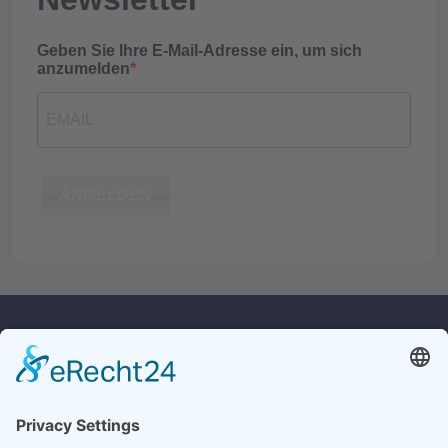
Geben Sie Ihre E-Mail-Adresse ein, um sich
anzumelden
ANMELDEN
Kontakt
Rechtliches
Widerrufsrecht
Culina Handels GmbH
Monforts Quartier 32
Versandkosten
41238 Mönchengladbach