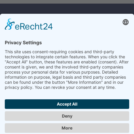
Kontakt
Rechtliches
Widerrufsrecht
Culina Handels GmbH
Monforts Quartier 32
Versandkosten
41238 Mönchengladbach
Datenschutz
AGB
Tel.:
+49 2161/23619
E-Mail:
info@culina.de
Impressum
Service
Angebotsanfrage
Historie
Katalogbestellung
Kontakt
Mein Konto
Login