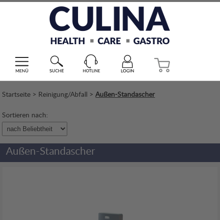
Startseite
>
Reinigung/Abfall
>
Außen-Standascher
Sortieren nach:
Außen-Standascher