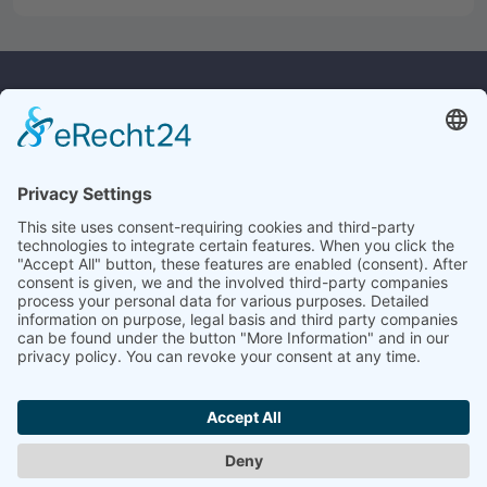
Kontakt
Rechtliches
Widerrufsrecht
Culina Handels GmbH
Monforts Quartier 32
Versandkosten
41238 Mönchengladbach
Datenschutz
AGB
Tel.:
+49 2161/23619
E-Mail:
info@culina.de
Impressum
Service
Angebotsanfrage
Historie
Katalogbestellung
Kontakt