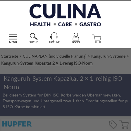
Startseite
>
CULINAPLAN (individuelle Planung)
>
Känguruh-Systeme
>
Känguruh-System Kapazität 2 × 1-reihig ISO-Norm
Känguruh-System Kapazität 2 × 1-reihig ISO-
Norm
Bei diesem System für DIN ISO-Körbe werden Übernahmewagen,
Transportwagen und Untergestell zwei 1-fach-Einschubgestellen für je
8 ISO-Körbe kombiniert.