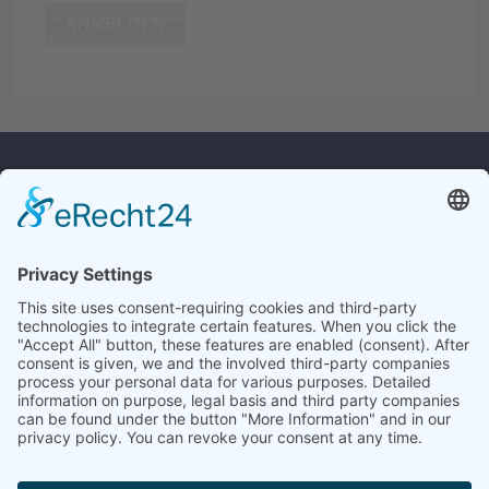
ANMELDEN
Kontakt
Rechtliches
Widerrufsrecht
Culina Handels GmbH
Monforts Quartier 32
Versandkosten
41238 Mönchengladbach
Datenschutz
AGB
Tel.:
+49 2161/23619
E-Mail:
info@culina.de
Impressum
Service
Angebotsanfrage
Historie