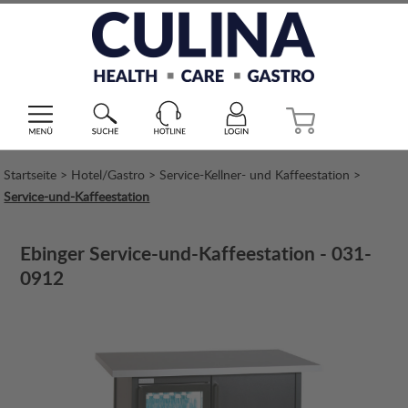
Startseite
>
Hotel/Gastro
>
Service-Kellner- und Kaffeestation
>
Service-und-Kaffeestation
Ebinger Service-und-Kaffeestation - 031-
0912