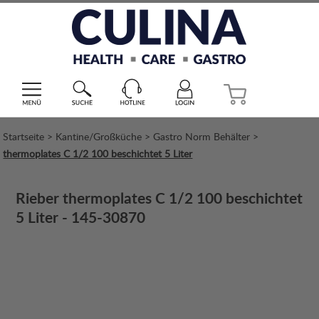
Startseite
>
Kantine/Großküche
>
Gastro Norm Behälter
>
thermoplates C 1/2 100 beschichtet 5 Liter
Rieber thermoplates C 1/2 100 beschichtet
5 Liter - 145-30870