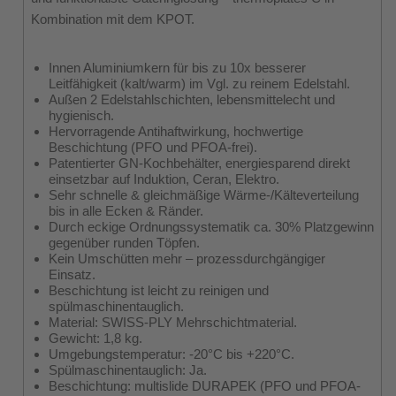
Kombination mit dem KPOT.
Innen Aluminiumkern für bis zu 10x besserer
Leitfähigkeit (kalt/warm) im Vgl. zu reinem Edelstahl.
Außen 2 Edelstahlschichten, lebensmittelecht und
hygienisch.
Hervorragende Antihaftwirkung, hochwertige
Beschichtung (PFO und PFOA-frei).
Patentierter GN-Kochbehälter, energiesparend direkt
einsetzbar auf Induktion, Ceran, Elektro.
Sehr schnelle & gleichmäßige Wärme-/Kälteverteilung
bis in alle Ecken & Ränder.
Durch eckige Ordnungssystematik ca. 30% Platzgewinn
gegenüber runden Töpfen.
Kein Umschütten mehr – prozessdurchgängiger
Einsatz.
Beschichtung ist leicht zu reinigen und
spülmaschinentauglich.
Material: SWISS-PLY Mehrschichtmaterial.
Gewicht: 1,8 kg.
Umgebungstemperatur: -20°C bis +220°C.
Spülmaschinentauglich: Ja.
Beschichtung: multislide DURAPEK (PFO und PFOA-