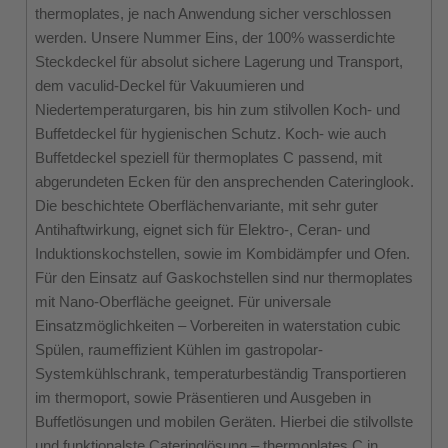
thermoplates, je nach Anwendung sicher verschlossen
werden. Unsere Nummer Eins, der 100% wasserdichte
Steckdeckel für absolut sichere Lagerung und Transport,
dem vaculid-Deckel für Vakuumieren und
Niedertemperaturgaren, bis hin zum stilvollen Koch- und
Buffetdeckel für hygienischen Schutz. Koch- wie auch
Buffetdeckel speziell für thermoplates C passend, mit
abgerundeten Ecken für den ansprechenden Cateringlook.
Die beschichtete Oberflächenvariante, mit sehr guter
Antihaftwirkung, eignet sich für Elektro-, Ceran- und
Induktionskochstellen, sowie im Kombidämpfer und Ofen.
Für den Einsatz auf Gaskochstellen sind nur thermoplates
mit Nano-Oberfläche geeignet. Für universale
Einsatzmöglichkeiten – Vorbereiten in waterstation cubic
Spülen, raumeffizient Kühlen im gastropolar-
Systemkühlschrank, temperaturbeständig Transportieren
im thermoport, sowie Präsentieren und Ausgeben in
Buffetlösungen und mobilen Geräten. Hierbei die stilvollste
und funktionalste Cateringlösung – thermoplates C in