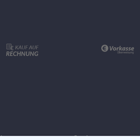
ches
Service