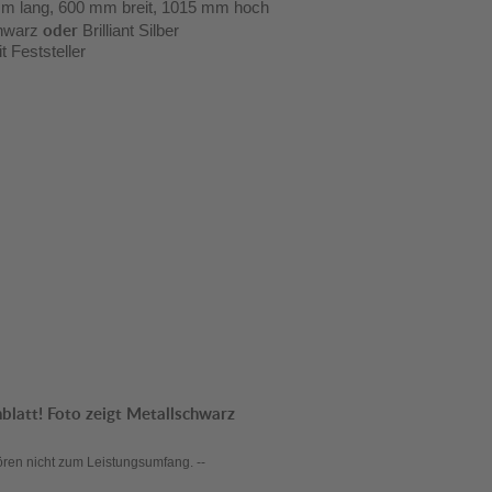
 mm lang, 600 mm breit, 1015 mm hoch
oder
chwarz
Brilliant Silber
 Feststeller
blatt! Foto zeigt Metallschwarz
ören nicht zum Leistungsumfang. --