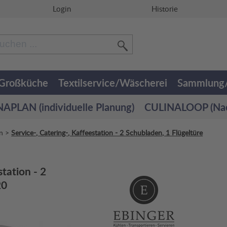
Login
Historie
/Großküche
Textilservice/Wäscherei
Sammlung/
APLAN (individuelle Planung)
CULINALOOP (Nach
on
>
Service-, Catering-, Kaffeestation - 2 Schubladen, 1 Flügeltüre
station - 2
20