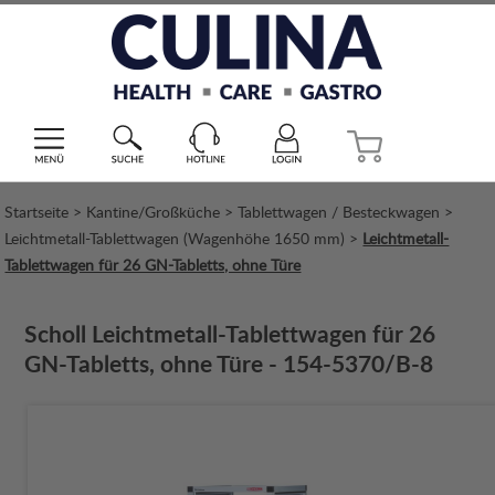
Startseite
>
Kantine/Großküche
>
Tablettwagen / Besteckwagen
>
Leichtmetall-Tablettwagen (Wagenhöhe 1650 mm)
>
Leichtmetall-
Tablettwagen für 26 GN-Tabletts, ohne Türe
Scholl Leichtmetall-Tablettwagen für 26
GN-Tabletts, ohne Türe - 154-5370/B-8