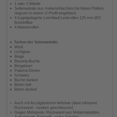
1 oder 2 Abteile
Seitenwände aus melaminharzbeschichteten Platten,
ringsum in einem U-Profil eingefasst
4 kugelgelagerte Leichtlauf-Lenkrollen 125 mm Ø/2
feststellbar
4 Abweisrollen
Farben der Seitenwände:
Weiß
Lichtgrau
Beige
Bavaria-Buche
Bergahorn
Paloma-Denim
Schwarz
Buche dunkel
Beton hell
Beton dunkel
Auch mit Acrylglastür/en lieferbar (dann inklusive
Rückwand - rundum geschlossen)
Gegen Mehrpreis: Rückwand aus Melaminplatten,
Aufsatzkorb, Fahrgriff - siehe Zubehör