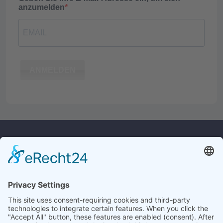
anzumelden
ANMELDEN
Kontakt
Rechtliches
Widerrufsrecht
Culina Handels GmbH
Monforts Quartier 32
Versandkosten
41238 Mönchengladbach
Datenschutz
AGB
Tel.:
+49 2161/23619
E-Mail:
info@culina.de