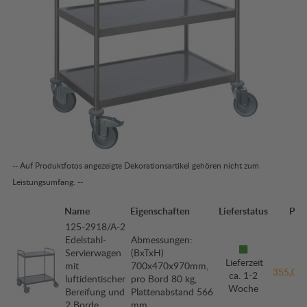
-- Auf Produktfotos angezeigte Dekorationsartikel gehören nicht zum
Leistungsumfang. --
Name
Eigenschaften
Lieferstatus
Prei
125-2918/A-2
Edelstahl-
Abmessungen:
Servierwagen
(BxTxH)
Lieferzeit
mit
700x470x970mm,
355,00 
ca. 1-2
luftidentischer
pro Bord 80 kg,
Woche
Bereifung und
Plattenabstand 566
2 Borde
mm.