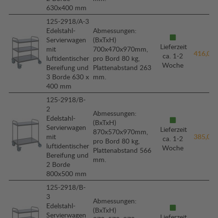
630x400 mm
125-2918/A-3
Edelstahl-
Abmessungen:
Servierwagen
(BxTxH)
Lieferzeit
mit
700x470x970mm,
416,00 
ca. 1-2
luftidentischer
pro Bord 80 kg,
Woche
Bereifung und
Plattenabstand 263
3 Borde 630 x
mm.
400 mm
125-2918/B-
2
Abmessungen:
Edelstahl-
(BxTxH)
Servierwagen
Lieferzeit
870x570x970mm,
mit
385,00 
ca. 1-2
pro Bord 80 kg,
luftidentischer
Woche
Plattenabstand 566
Bereifung und
mm.
2 Borde
800x500 mm
125-2918/B-
3
Abmessungen:
Edelstahl-
(BxTxH)
Servierwagen
Lieferzeit