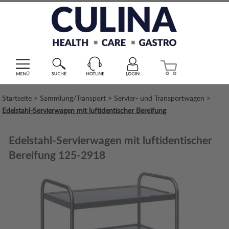
Startseite
>
Sammlung/Transport
>
Servier- und Transportwagen
>
Edelstahl-Servierwagen mit luftidentischer Bereifung
Edelstahl-Servierwagen mit luftidentischer
Bereifung 125-2918