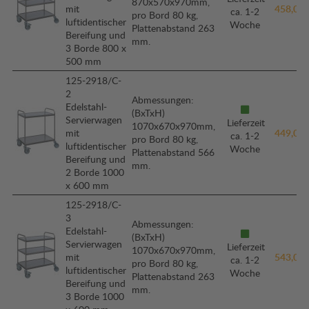
870x570x970mm,
mit
458,00 
ca. 1-2
pro Bord 80 kg,
luftidentischer
Woche
Plattenabstand 263
Bereifung und
mm.
3 Borde 800 x
500 mm
125-2918/C-
2
Abmessungen:
Edelstahl-
(BxTxH)
Servierwagen
Lieferzeit
1070x670x970mm,
mit
449,00 
ca. 1-2
pro Bord 80 kg,
luftidentischer
Woche
Plattenabstand 566
Bereifung und
mm.
2 Borde 1000
x 600 mm
125-2918/C-
3
Abmessungen:
Edelstahl-
(BxTxH)
Servierwagen
Lieferzeit
1070x670x970mm,
mit
543,00 
ca. 1-2
pro Bord 80 kg,
luftidentischer
Woche
Plattenabstand 263
Bereifung und
mm.
3 Borde 1000