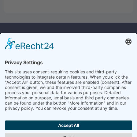
Kontakt
Rechtliches
Widerrufsrecht
Culina Handels GmbH
Monforts Quartier 32
Versandkosten
41238 Mönchengladbach
Datenschutz
AGB
Tel.:
+49 2161/23619
E-Mail:
info@culina.de
Impressum
Service
Angebotsanfrage
Historie
Katalogbestellung
Kontakt