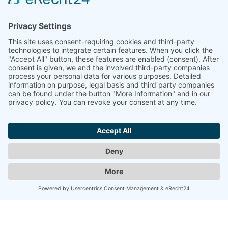
Widerrufsrecht
Culina Handels GmbH
Monforts Quartier 32
Versandkosten
41238 Mönchengladbach
Datenschutz
AGB
Tel.:
+49 2161/23619
E-Mail:
info@culina.de
Impressum
Service
Angebotsanfrage
Historie
Katalogbestellung
Kontakt
Mein Konto
Login
Bestellungen
© Culina Handels GmbH - Kein Verkauf an Endverbraucher - Alle
Preise zzgl. MwSt.