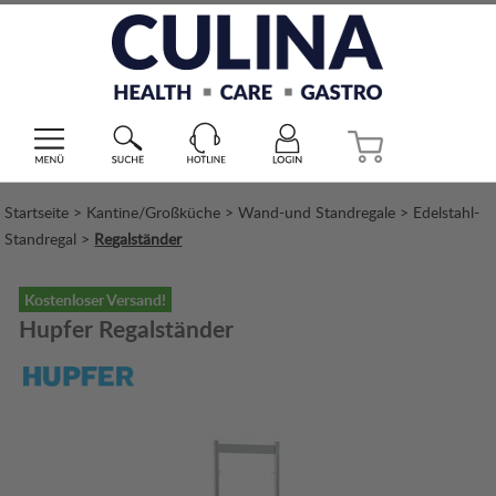
Startseite
>
Kantine/Großküche
>
Wand-und Standregale
>
Edelstahl-
Standregal
>
Regalständer
Kostenloser Versand!
Hupfer Regalständer