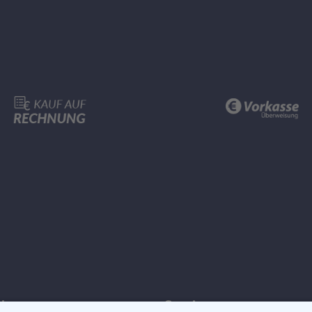
ches
Service