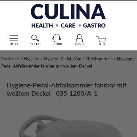
Startseite
>
Hygiene
>
Hygiene-Pedal-Wand-Abfallsammler
>
Hygiene-
Pedal-Abfallsammler fahrbar mit weißem Deckel
Hygiene-Pedal-Abfallsammler fahrbar mit
weißem Deckel - 035-1200/A-1