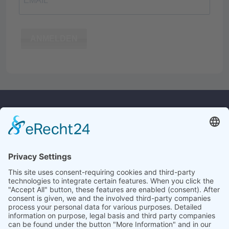
ANMELDEN
Kontakt
Rechtliches
Widerrufsrecht
Culina Handels GmbH
Monforts Quartier 32
Versandkosten
41238 Mönchengladbach
Datenschutz
AGB
Tel.:
+49 2161/23619
E-Mail:
info@culina.de
Impressum
Service