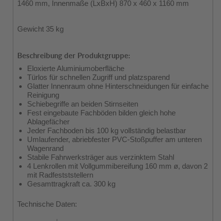
1460 mm, Innenmaße (LxBxH) 870 x 460 x 1160 mm
Gewicht 35 kg
Beschreibung der Produktgruppe:
Eloxierte Aluminiumoberfläche
Türlos für schnellen Zugriff und platzsparend
Glatter Innenraum ohne Hinterschneidungen für einfache
Reinigung
Schiebegriffe an beiden Stirnseiten
Fest eingebaute Fachböden bilden gleich hohe
Ablagefächer
Jeder Fachboden bis 100 kg vollständig belastbar
Umlaufender, abriebfester PVC-Stoßpuffer am unteren
Wagenrand
Stabile Fahrwerksträger aus verzinktem Stahl
4 Lenkrollen mit Vollgummibereifung 160 mm ø, davon 2
mit Radfestststellern
Gesamttragkraft ca. 300 kg
Technische Daten: