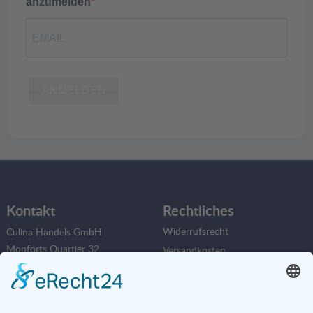
anzumelden
ANMELDEN
Kontakt
Rechtliches
Widerrufsrecht
Culina Handels GmbH
Monforts Quartier 32
Versandkosten
41238 Mönchengladbach
Datenschutz
AGB
Tel.:
+49 2161/23619
E-Mail:
info@culina.de
Impressum