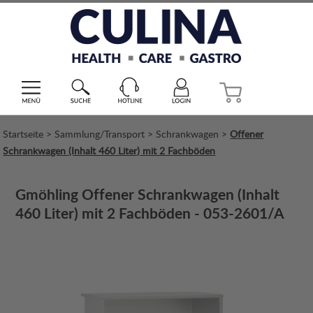
Startseite
>
Sammlung/Transport
>
Schrankwagen
>
Offener
Schrankwagen (Inhalt 460 Liter) mit 2 Fachböden
Gmöhling Offener Schrankwagen (Inhalt
460 Liter) mit 2 Fachböden - 053-2601/A