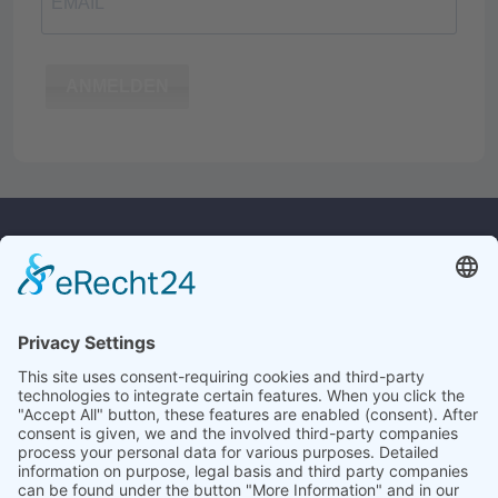
ANMELDEN
Kontakt
Rechtliches
Widerrufsrecht
Culina Handels GmbH
Monforts Quartier 32
Versandkosten
41238 Mönchengladbach
Datenschutz
AGB
Tel.:
+49 2161/23619
E-Mail:
info@culina.de
Impressum
Service