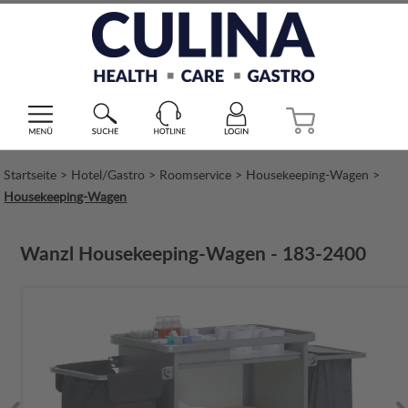
Startseite
>
Hotel/Gastro
>
Roomservice
>
Housekeeping-Wagen
>
Housekeeping-Wagen
Wanzl Housekeeping-Wagen - 183-2400